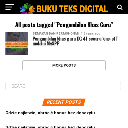
All posts tagged "Pengambilan Khas Guru"
SEMAKAN DAN PERMOHONAN
5 years ago
Pengambilan khas guru DG 41 secara ‘one-off’
melalui MySPP
MORE POSTS
RECENT POSTS
Gdzie najłatwiej obrócić bonus bez depozytu
Gdzie najłatwiej obrócić bonus bez depozytu