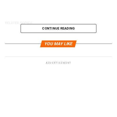
RELATED TOPICS:
CONTINUE READING
YOU MAY LIKE
ADVERTISEMENT