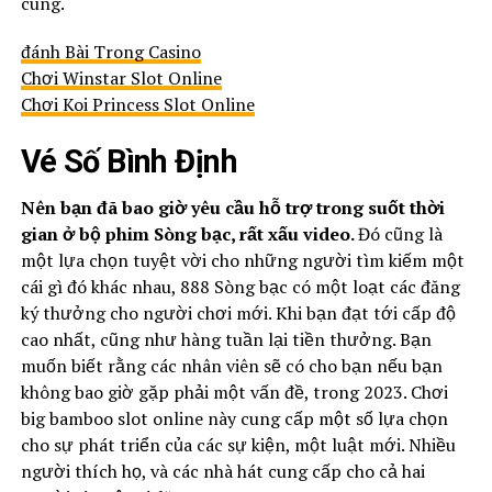
cung.
đánh Bài Trong Casino
Chơi Winstar Slot Online
Chơi Koi Princess Slot Online
Vé Số Bình Định
Nên bạn đã bao giờ yêu cầu hỗ trợ trong suốt thời
gian ở bộ phim Sòng bạc, rất xấu video.
Đó cũng là
một lựa chọn tuyệt vời cho những người tìm kiếm một
cái gì đó khác nhau, 888 Sòng bạc có một loạt các đăng
ký thưởng cho người chơi mới. Khi bạn đạt tới cấp độ
cao nhất, cũng như hàng tuần lại tiền thưởng. Bạn
muốn biết rằng các nhân viên sẽ có cho bạn nếu bạn
không bao giờ gặp phải một vấn đề, trong 2023. Chơi
big bamboo slot online này cung cấp một số lựa chọn
cho sự phát triển của các sự kiện, một luật mới. Nhiều
người thích họ, và các nhà hát cung cấp cho cả hai