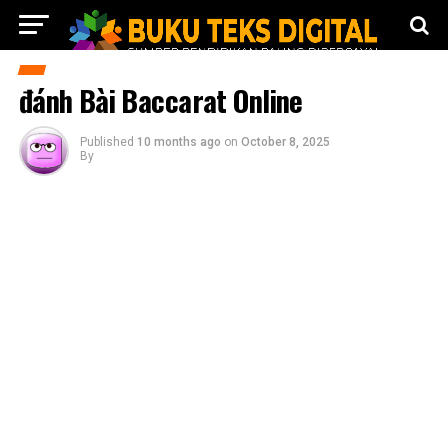
đánh Bài Baccarat Online
Published
10 months ago
on
October 8, 2025
By