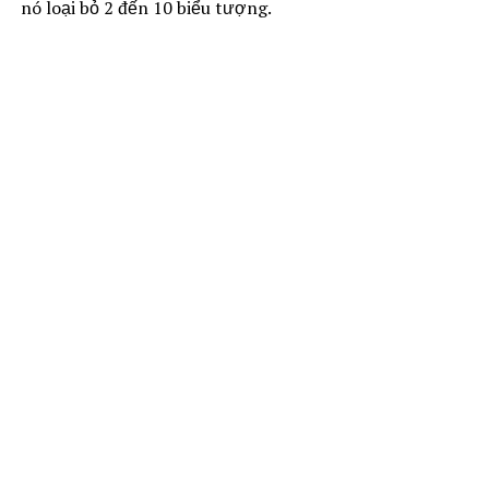
nó loại bỏ 2 đến 10 biểu tượng.