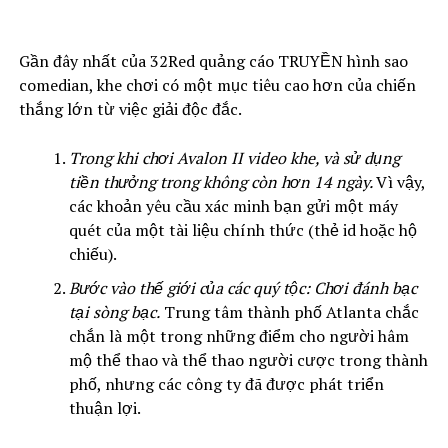
Gần đây nhất của 32Red quảng cáo TRUYỀN hình sao
comedian, khe chơi có một mục tiêu cao hơn của chiến
thắng lớn từ việc giải độc đắc.
Trong khi chơi Avalon II video khe, và sử dụng
tiền thưởng trong không còn hơn 14 ngày.
Vì vậy,
các khoản yêu cầu xác minh bạn gửi một máy
quét của một tài liệu chính thức (thẻ id hoặc hộ
chiếu).
Bước vào thế giới của các quý tộc: Chơi đánh bạc
tại sòng bạc.
Trung tâm thành phố Atlanta chắc
chắn là một trong những điểm cho người hâm
mộ thể thao và thể thao người cược trong thành
phố, nhưng các công ty đã được phát triển
thuận lợi.