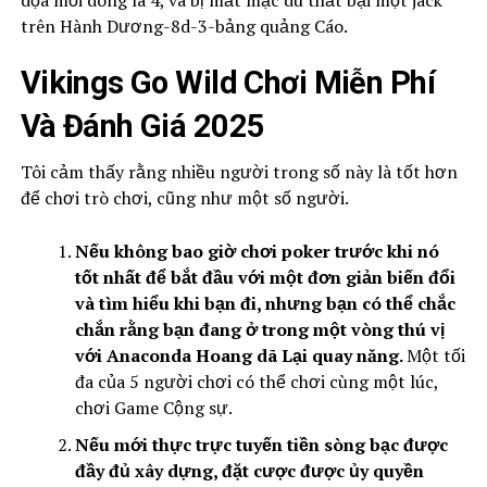
dọa mỗi dòng là 4, và bị mất mặc dù thất bại một jack
trên Hành Dương-8d-3-bảng quảng Cáo.
Vikings Go Wild Chơi Miễn Phí
Và Đánh Giá 2025
Tôi cảm thấy rằng nhiều người trong số này là tốt hơn
để chơi trò chơi, cũng như một số người.
Nếu không bao giờ chơi poker trước khi nó
tốt nhất để bắt đầu với một đơn giản biến đổi
và tìm hiểu khi bạn đi, nhưng bạn có thể chắc
chắn rằng bạn đang ở trong một vòng thú vị
với Anaconda Hoang dã Lại quay năng.
Một tối
đa của 5 người chơi có thể chơi cùng một lúc,
chơi Game Cộng sự.
Nếu mới thực trực tuyến tiền sòng bạc được
đầy đủ xây dựng, đặt cược được ủy quyền