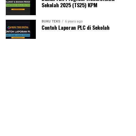
Sekolah 2025 (TS25) KPM
BUKU TEKS
6 years ago
Contoh Laporan PLC di Sekolah
MODUL DAN BUKU PANDUAN
6 years ago
SHARE
TWEET
Standard Guru Malaysia (SGM) 2.0