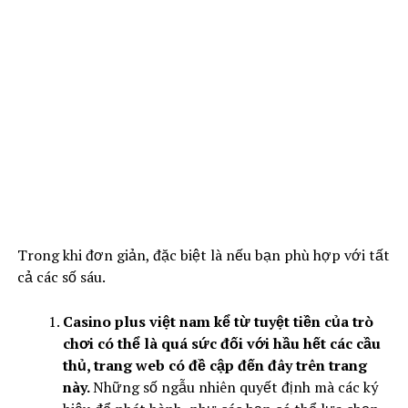
Trong khi đơn giản, đặc biệt là nếu bạn phù hợp với tất
cả các số sáu.
Casino plus việt nam kể từ tuyệt tiền của trò
chơi có thể là quá sức đối với hầu hết các cầu
thủ, trang web có đề cập đến đây trên trang
này.
Những số ngẫu nhiên quyết định mà các ký