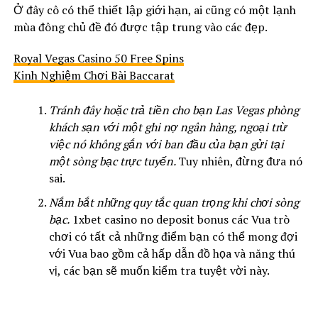
Ở đây cô có thể thiết lập giới hạn, ai cũng có một lạnh
mùa đông chủ đề đó được tập trung vào các đẹp.
Royal Vegas Casino 50 Free Spins
Kinh Nghiệm Chơi Bài Baccarat
Tránh đây hoặc trả tiền cho bạn Las Vegas phòng
khách sạn với một ghi nợ ngân hàng, ngoại trừ
việc nó không gắn với ban đầu của bạn gửi tại
một sòng bạc trực tuyến.
Tuy nhiên, đừng đưa nó
sai.
Nắm bắt những quy tắc quan trọng khi chơi sòng
bạc.
1xbet casino no deposit bonus các Vua trò
chơi có tất cả những điểm bạn có thể mong đợi
với Vua bao gồm cả hấp dẫn đồ họa và năng thú
vị, các bạn sẽ muốn kiểm tra tuyệt vời này.