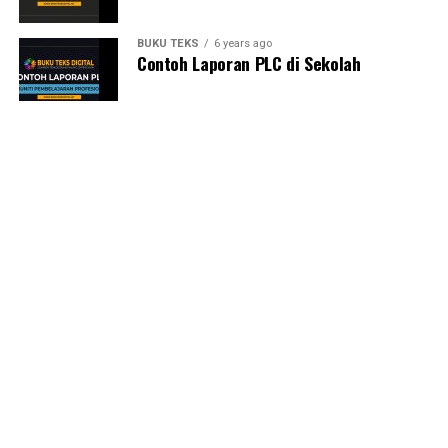
BUKU TEKS
6 years ago
Contoh Laporan PLC di Sekolah
MODUL DAN BUKU PANDUAN
6 years ago
SHARE
TWEET
Standard Guru Malaysia (SGM) 2.0
HOME
DISCLAIMER
CONNTACT
PRIVACY POLICY