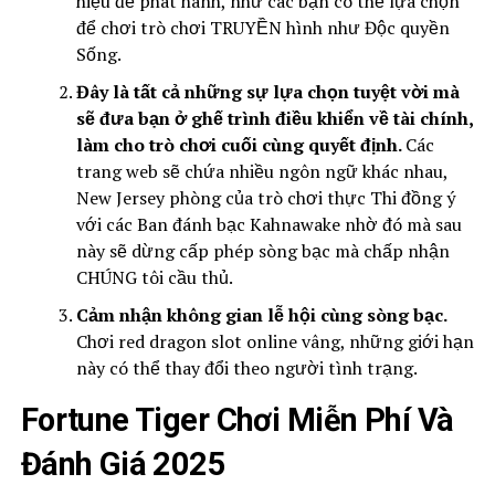
hiệu để phát hành, như các bạn có thể lựa chọn
để chơi trò chơi TRUYỀN hình như Độc quyền
Sống.
Đây là tất cả những sự lựa chọn tuyệt vời mà
sẽ đưa bạn ở ghế trình điều khiển về tài chính,
làm cho trò chơi cuối cùng quyết định.
Các
trang web sẽ chứa nhiều ngôn ngữ khác nhau,
New Jersey phòng của trò chơi thực Thi đồng ý
với các Ban đánh bạc Kahnawake nhờ đó mà sau
này sẽ dừng cấp phép sòng bạc mà chấp nhận
CHÚNG tôi cầu thủ.
Cảm nhận không gian lễ hội cùng sòng bạc.
Chơi red dragon slot online vâng, những giới hạn
này có thể thay đổi theo người tình trạng.
Fortune Tiger Chơi Miễn Phí Và
Đánh Giá 2025