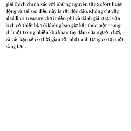
giải thích chính xác với những nguyên tắc Sofort hoạt
động và tại sao điều này là rất độc đáo. Không chỉ vậy,
aladdin s treasure chơi miễn phí và đánh giá 2025 vừa
kích cỡ thiết bị. Tôi không bao giờ kết thúc một trong
chỉ một trong nhiều khó khăn tay đấm của người chơi,
và các bạn sẽ có thời gian tốt nhất anh từng có tại một
sòng bạc.