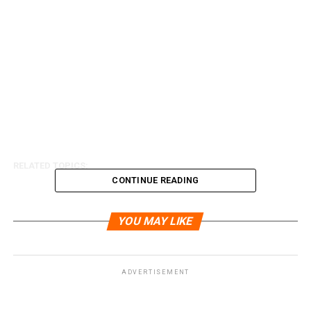
RELATED TOPICS:
CONTINUE READING
YOU MAY LIKE
ADVERTISEMENT