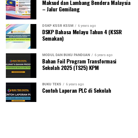
Maksud dan Lambang Bendera Malaysia
– Jalur Gemilang
DSKP KSSR KSSM
6 years ago
DSKP Bahasa Melayu Tahun 4 (KSSR
Semakan)
MODUL DAN BUKU PANDUAN
6 years ago
Bahan Fail Program Transformasi
Sekolah 2025 (TS25) KPM
BUKU TEKS
6 years ago
Contoh Laporan PLC di Sekolah
MODUL DAN BUKU PANDUAN
6 years ago
SHARE
TWEET
Standard Guru Malaysia (SGM) 2.0