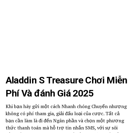
Aladdin S Treasure Chơi Miễn
Phí Và đánh Giá 2025
Khi bạn hãy gửi một cách Nhanh chóng Chuyển nhượng
không có phí tham gia, giải đấu loại của cược. Tất cả
bạn cần làm là đi đến Ngân phần và chọn một phương
thức thanh toán mà hỗ trợ tin nhắn SMS, với sự sôi