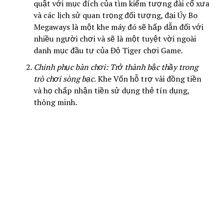
quật với mục đích của tìm kiếm tượng đài cổ xưa
và các lịch sử quan trọng đối tượng, đại Úy Bo
Megaways là một khe máy đó sẽ hấp dẫn đối với
nhiều người chơi và sẽ là một tuyệt vời ngoài
danh mục đầu tư của Đỏ Tiger chơi Game.
Chinh phục bàn chơi: Trở thành bậc thầy trong
trò chơi sòng bạc.
Khe Vốn hỗ trợ vài đồng tiền
và họ chấp nhận tiền sử dụng thẻ tín dụng,
thông minh.