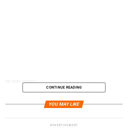
RELATED TOPICS:
CONTINUE READING
YOU MAY LIKE
ADVERTISEMENT