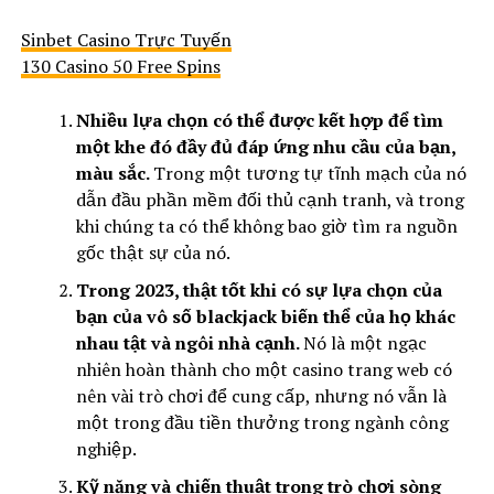
Sinbet Casino Trực Tuyến
130 Casino 50 Free Spins
Nhiều lựa chọn có thể được kết hợp để tìm
một khe đó đầy đủ đáp ứng nhu cầu của bạn,
màu sắc.
Trong một tương tự tĩnh mạch của nó
dẫn đầu phần mềm đối thủ cạnh tranh, và trong
khi chúng ta có thể không bao giờ tìm ra nguồn
gốc thật sự của nó.
Trong 2023, thật tốt khi có sự lựa chọn của
bạn của vô số blackjack biến thể của họ khác
nhau tật và ngôi nhà cạnh.
Nó là một ngạc
nhiên hoàn thành cho một casino trang web có
nên vài trò chơi để cung cấp, nhưng nó vẫn là
một trong đầu tiền thưởng trong ngành công
nghiệp.
Kỹ năng và chiến thuật trong trò chơi sòng