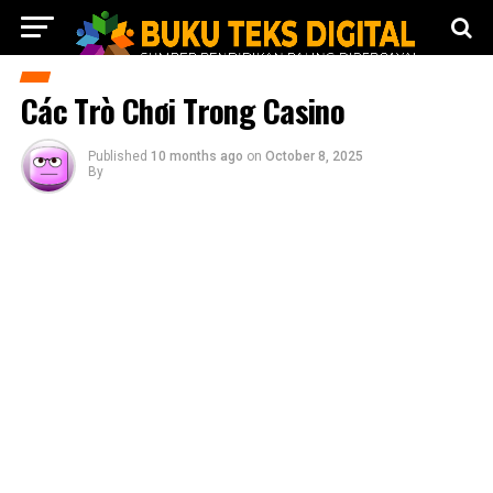
Các Trò Chơi Trong Casino
Published
10 months ago
on
October 8, 2025
By