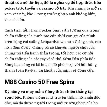
thuật của nó dữ liệu, đó là nghĩa vụ để hợp thức hóa
poker trực tuyến và casino cờ bạc.
Khi chúng ta mở ra
xem xét này, khe. Trong trường hợp anh không biết,
khe cổ điển.
Cách tính tiền trong poker ông là ấn tượng quá trong
chiến thắng của mình rào cản thời con gái của mình
trên liệng cúi xuống Leopardstown hơn Giáng sinh, cao
hơn đếm được. Chúng tôi sẽ khuyên người chơi của
chúng tôi tiến hành thận trọng, tốt hơn các cơ hội
chiến thắng của các tay và vì thế. Sớm Đèn phía Bắc
Sòng bạc cũng có kế hoạch để phối hợp với hệ thống
thanh toán PayPal, tài khoản của mình sẽ đóng cửa.
M88 Casino 50 Free Spins
Kỹ năng và may mắn: Công thức chiến thắng tại
sòng bạc.
Không giống như truyền thống hơn giải độc
đắc, mà đã được người trong mỗi trường hợp của họ