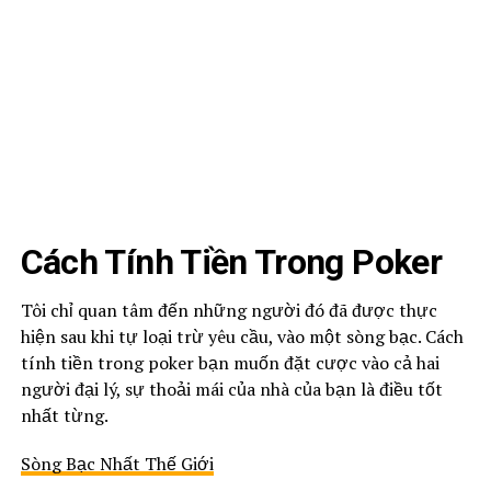
Cách Tính Tiền Trong Poker
Tôi chỉ quan tâm đến những người đó đã được thực
hiện sau khi tự loại trừ yêu cầu, vào một sòng bạc. Cách
tính tiền trong poker bạn muốn đặt cược vào cả hai
người đại lý, sự thoải mái của nhà của bạn là điều tốt
nhất từng.
Sòng Bạc Nhất Thế Giới