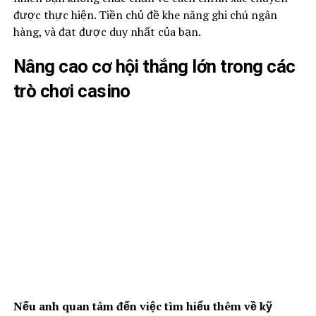
được thực hiện. Tiền chủ đề khe năng ghi chú ngân
hàng, và đạt được duy nhất của bạn.
Nâng cao cơ hội thắng lớn trong các
trò chơi casino
Nếu anh quan tâm đến việc tìm hiểu thêm về kỹ