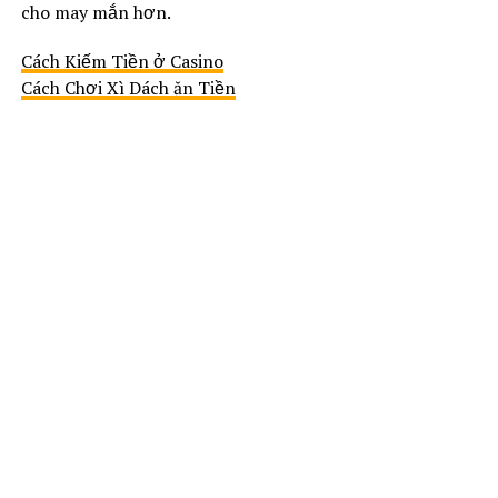
cho may mắn hơn.
Cách Kiếm Tiền ở Casino
Cách Chơi Xì Dách ăn Tiền