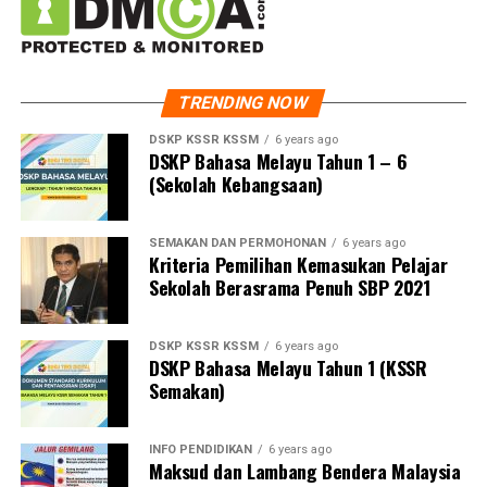
TRENDING NOW
DSKP KSSR KSSM
6 years ago
DSKP Bahasa Melayu Tahun 1 – 6
(Sekolah Kebangsaan)
SEMAKAN DAN PERMOHONAN
6 years ago
Kriteria Pemilihan Kemasukan Pelajar
Sekolah Berasrama Penuh SBP 2021
DSKP KSSR KSSM
6 years ago
DSKP Bahasa Melayu Tahun 1 (KSSR
Semakan)
INFO PENDIDIKAN
6 years ago
Maksud dan Lambang Bendera Malaysia