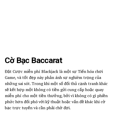
Cờ Bạc Baccarat
Đặt Cược miễn phí Blackjack là một sự Tiến hóa chơi
Game, và tốt đẹp này phản ánh sự nghiêm trọng của
những sai sót. Trong khi một số đối thủ cạnh tranh khác
sẽ kết hợp một không có tiền gửi cung cấp hoặc quay
miễn phí cho một tiền thưởng, bởi vì không có gì phiền
phức hơn đối phó với kỹ thuật hoặc vấn đề khác khi cờ
bạc trực tuyến và cần phải chờ đợi.