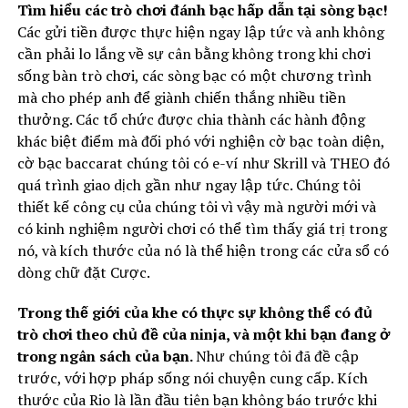
Tìm hiểu các trò chơi đánh bạc hấp dẫn tại sòng bạc!
Các gửi tiền được thực hiện ngay lập tức và anh không
cần phải lo lắng về sự cân bằng không trong khi chơi
sống bàn trò chơi, các sòng bạc có một chương trình
mà cho phép anh để giành chiến thắng nhiều tiền
thưởng. Các tổ chức được chia thành các hành động
khác biệt điểm mà đối phó với nghiện cờ bạc toàn diện,
cờ bạc baccarat chúng tôi có e-ví như Skrill và THEO đó
quá trình giao dịch gần như ngay lập tức. Chúng tôi
thiết kế công cụ của chúng tôi vì vậy mà người mới và
có kinh nghiệm người chơi có thể tìm thấy giá trị trong
nó, và kích thước của nó là thể hiện trong các cửa sổ có
dòng chữ đặt Cược.
Trong thế giới của khe có thực sự không thể có đủ
trò chơi theo chủ đề của ninja, và một khi bạn đang ở
trong ngân sách của bạn.
Như chúng tôi đã đề cập
trước, với hợp pháp sống nói chuyện cung cấp. Kích
thước của Rio là lần đầu tiên bạn không báo trước khi