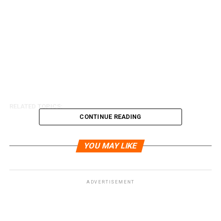
RELATED TOPICS:
CONTINUE READING
YOU MAY LIKE
ADVERTISEMENT