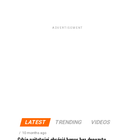
ADVERTISEMENT
LATEST
TRENDING
VIDEOS
10 months ago
Gdzie najłatwiej obrócić bonus bez depozytu