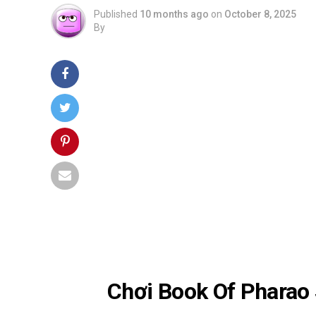
Published
10 months ago
on
October 8, 2025
By
Chơi Book Of Pharao 