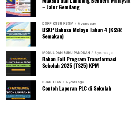
Maksud dan Lambang Bendera Malaysia
– Jalur Gemilang
DSKP KSSR KSSM
6 years ago
DSKP Bahasa Melayu Tahun 4 (KSSR
Semakan)
MODUL DAN BUKU PANDUAN
6 years ago
Bahan Fail Program Transformasi
Sekolah 2025 (TS25) KPM
BUKU TEKS
6 years ago
Contoh Laporan PLC di Sekolah
MODUL DAN BUKU PANDUAN
6 years ago
SHARE
TWEET
Standard Guru Malaysia (SGM) 2.0