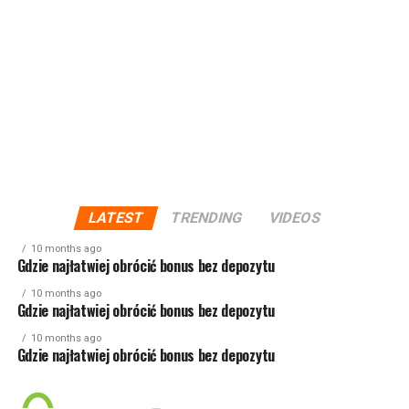
LATEST
TRENDING
VIDEOS
10 months ago
Gdzie najłatwiej obrócić bonus bez depozytu
10 months ago
Gdzie najłatwiej obrócić bonus bez depozytu
10 months ago
Gdzie najłatwiej obrócić bonus bez depozytu