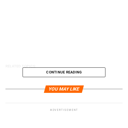
RELATED TOPICS:
CONTINUE READING
YOU MAY LIKE
ADVERTISEMENT