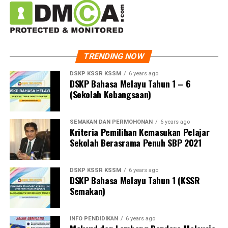
TRENDING NOW
DSKP KSSR KSSM
6 years ago
DSKP Bahasa Melayu Tahun 1 – 6
(Sekolah Kebangsaan)
SEMAKAN DAN PERMOHONAN
6 years ago
Kriteria Pemilihan Kemasukan Pelajar
Sekolah Berasrama Penuh SBP 2021
DSKP KSSR KSSM
6 years ago
DSKP Bahasa Melayu Tahun 1 (KSSR
Semakan)
INFO PENDIDIKAN
6 years ago