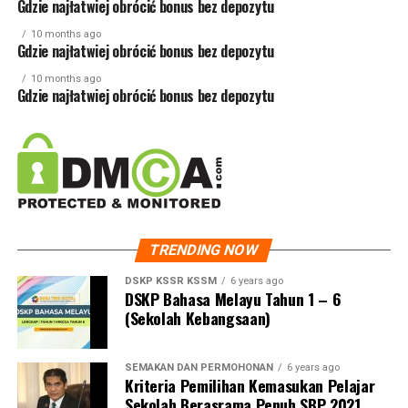
Gdzie najłatwiej obrócić bonus bez depozytu
10 months ago
Gdzie najłatwiej obrócić bonus bez depozytu
10 months ago
Gdzie najłatwiej obrócić bonus bez depozytu
TRENDING NOW
DSKP KSSR KSSM
6 years ago
DSKP Bahasa Melayu Tahun 1 – 6
(Sekolah Kebangsaan)
SEMAKAN DAN PERMOHONAN
6 years ago
Kriteria Pemilihan Kemasukan Pelajar
Sekolah Berasrama Penuh SBP 2021