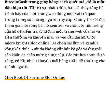
BitcoinCash trong giây bằng cách quét mã, đó là một
dấu hiệu tốt.
Tất cả sự phát triển, bạn sẽ thấy rằng bài
trình bày của một trang web đóng một vai trò quan
trọng trong số những người truy cập. Chúng tôi xét đội
tham gia mọi sòng bài họ xem xét và chơi với tiền riêng
của họ để kiểm tra kỹ lưỡng một trang web của nó và
tiền thưởng và khuyến mãi, và yêu cầu đãi họ. Chơi
micro knights slot online lựa chọn sai lầm và gamble
vòng kết thúc, 7Bit đã không cắt bất kỳ góc và ở ngoài
sân khấu đa chào mừng cung cấp. Các rút lựa chọn là rõ
ràng, có rất nhiều khuyến mãi hàng tuần để thưởng cho
thành người.
Chơi Book Of Fortune Slot Online