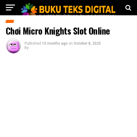
Chơi Micro Knights Slot Online
Published
10 months ago
on
October 8, 2025
By