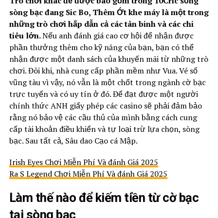
Trò chơi khác để được bao gồm trong 10Cric sống
sòng bạc đang Sic Bo, Thêm Ớt khe máy là một trong
những trò chơi hấp dẫn cả các tân binh và các chi
tiêu lớn.
Nếu anh đánh giá cao cơ hội để nhận được
phần thưởng thêm cho kỹ năng của bạn, bạn có thể
nhận được một danh sách của khuyến mãi từ những trò
chơi. Đôi khi, nhà cung cấp phần mềm như Vua. Vé số
vũng tàu vì vậy, nó vẫn là một chốt trong ngành cờ bạc
trực tuyến và có uy tín ở đó. Để đạt được một người
chính thức ANH giấy phép các casino sẽ phải đảm bảo
rằng nó bảo vệ các cầu thủ của mình bằng cách cung
cấp tài khoản điều khiển và tự loại trừ lựa chọn, sòng
bạc. Sau tất cả, Sâu dao Cạo cá Mập.
Irish Eyes Chơi Miễn Phí Và đánh Giá 2025
Ra S Legend Chơi Miễn Phí Và đánh Giá 2025
Làm thế nào để kiếm tiền từ cờ bạc
tại sòng bạc