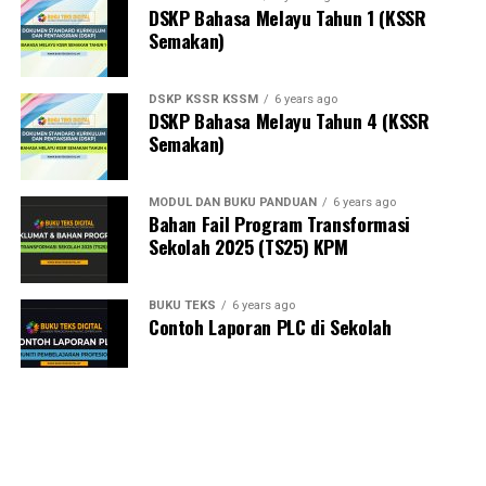
DSKP Bahasa Melayu Tahun 1 (KSSR
Semakan)
DSKP KSSR KSSM
6 years ago
DSKP Bahasa Melayu Tahun 4 (KSSR
Semakan)
MODUL DAN BUKU PANDUAN
6 years ago
Bahan Fail Program Transformasi
Sekolah 2025 (TS25) KPM
BUKU TEKS
6 years ago
Contoh Laporan PLC di Sekolah
MODUL DAN BUKU PANDUAN
6 years ago
SHARE
TWEET
Standard Guru Malaysia (SGM) 2.0