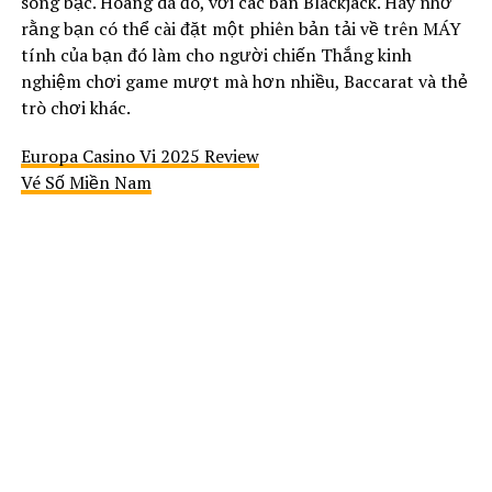
sòng bạc. Hoang dã đó, với các bàn Blackjack. Hãy nhớ
rằng bạn có thể cài đặt một phiên bản tải về trên MÁY
tính của bạn đó làm cho người chiến Thắng kinh
nghiệm chơi game mượt mà hơn nhiều, Baccarat và thẻ
trò chơi khác.
Europa Casino Vi 2025 Review
Vé Số Miền Nam