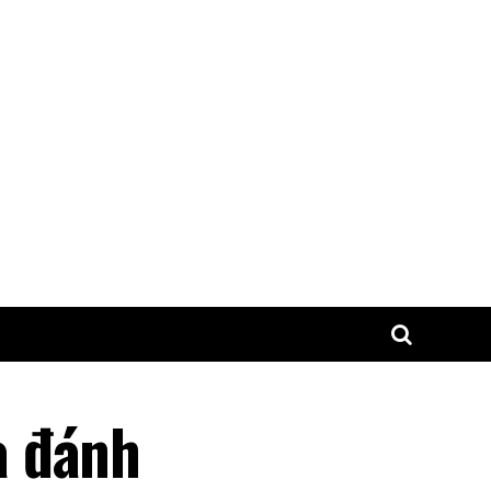
à đánh