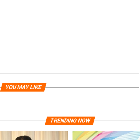
YOU MAY LIKE
TRENDING NOW