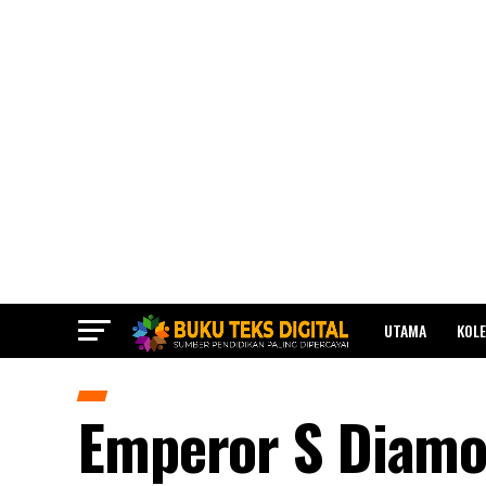
UTAMA
KOLE
Emperor S Diamo