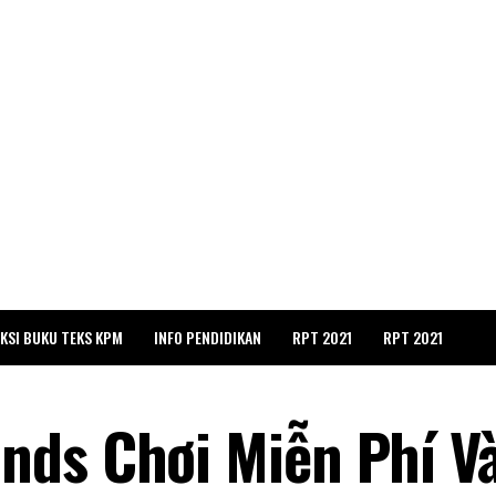
KSI BUKU TEKS KPM
INFO PENDIDIKAN
RPT 2021
RPT 2021
nds Chơi Miễn Phí V