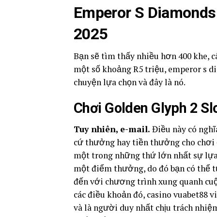
Emperor S Diamonds 
2025
Bạn sẽ tìm thấy nhiều hơn 400 khe, c
một số khoảng R5 triệu, emperor s d
chuyện lựa chọn và đây là nó.
Chơi Golden Glyph 2 Slo
Tuy nhiên, e-mail.
Điều này có nghĩ
cứ thưởng hay tiền thưởng cho chơi ở
một trong những thứ lớn nhất sự lựa 
một điểm thưởng, do đó bạn có thể 
đến với chương trình xung quanh cuộc
các điều khoản đó, casino vuabet88 v
và là người duy nhất chịu trách nhiệm