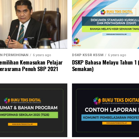
AN PERMOHONAN
6 years ago
DSKP KSSR KSSM
6 years ago
Pemilihan Kemasukan Pelajar
DSKP Bahasa Melayu Tahun 1 
Berasrama Penuh SBP 2021
Semakan)