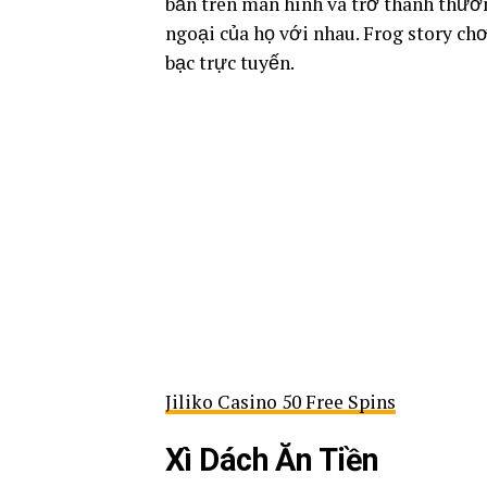
bắn trên màn hình và trở thành thưở
ngoại của họ với nhau. Frog story ch
bạc trực tuyến.
Jiliko Casino 50 Free Spins
Xì Dách Ăn Tiền