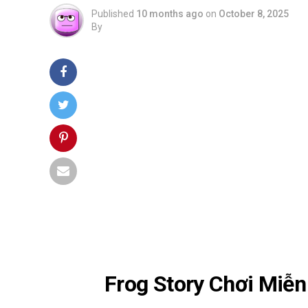
Published
10 months ago
on
October 8, 2025
By
Frog Story Chơi Miễn