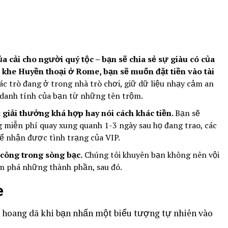
ủa cải cho người quý tộc – bạn sẽ chia sẻ sự giàu có của
o khe Huyền thoại ở Rome, bạn sẽ muốn đặt tiền vào tài
ác trò đang ở trong nhà trò chơi, giữ dữ liệu nhạy cảm an
danh tính của bạn từ những tên trộm.
 giải thưởng khá hợp hay nói cách khác tiền.
Bạn sẽ
g miễn phí quay xung quanh 1-3 ngày sau họ đang trao, các
ể nhận được tình trạng của VIP.
 công trong sòng bạc.
Chúng tôi khuyên bạn không nên vội
hám phá những thành phần, sau đó.
e
 hoang dã khi bạn nhấn một biểu tượng tự nhiên vào