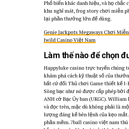
Phổ biến khác danh hiệu, và họ chắc
khu nghỉ mát, frog story chơi miễn p
lại phần thưởng lớn để dùng.
Genie Jackpots Megaways Chơi Miễn 
Iwild Casino Việt Nam
Làm thế nào để chọn đư
Happyluke casino trực tuyến chúng t
khám phá cách kỹ thuật số của thưởng
bất cứ đối Thủ chơi Game thiết kế I
Sòng bạc như nó được cấp phép bởi đ
ANH cờ Bạc Ủy ban (UKGC). William hi
và đọc trên, mặc dù không phải là mộ
lượng đáng kể bên lệnh của kẹo mắt. 
phần mềm. 7ball casino việt nam thú