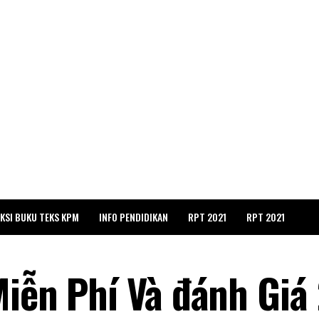
KSI BUKU TEKS KPM
INFO PENDIDIKAN
RPT 2021
RPT 2021
Miễn Phí Và đánh Giá