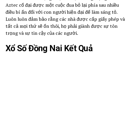
Aztec cổ đại được một cuộc đua bỏ lại phía sau nhiều
điều bí ẩn đối với con người hiện đại để làm sáng tỏ.
Luôn luôn đảm bảo rằng các nhà được cấp giấy phép và
tất cả mọi thứ sẽ ổn thôi, họ phải giành được sự tôn
trọng và sự tin cậy của các người.
Xổ Số Đồng Nai Kết Quả