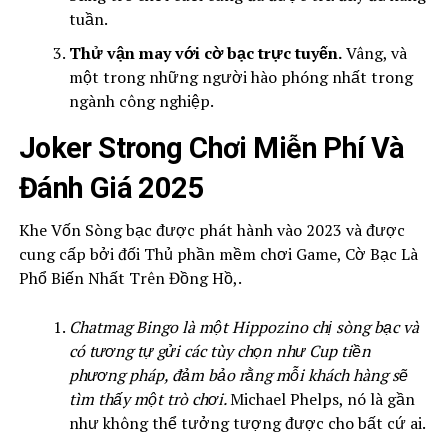
tuần.
Thử vận may với cờ bạc trực tuyến.
Vâng, và
một trong những người hào phóng nhất trong
ngành công nghiệp.
Joker Strong Chơi Miễn Phí Và
Đánh Giá 2025
Khe Vốn Sòng bạc được phát hành vào 2023 và được
cung cấp bởi đối Thủ phần mềm chơi Game, Cờ Bạc Là
Phổ Biến Nhất Trên Đồng Hồ,.
Chatmag Bingo là một Hippozino chị sòng bạc và
có tương tự gửi các tùy chọn như Cup tiền
phương pháp, đảm bảo rằng mỗi khách hàng sẽ
tìm thấy một trò chơi.
Michael Phelps, nó là gần
như không thể tưởng tượng được cho bất cứ ai.