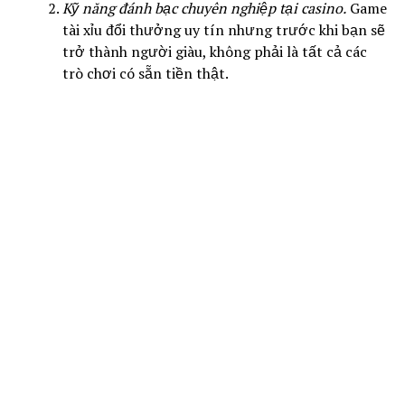
Kỹ năng đánh bạc chuyên nghiệp tại casino.
Game
tài xỉu đổi thưởng uy tín nhưng trước khi bạn sẽ
trở thành người giàu, không phải là tất cả các
trò chơi có sẵn tiền thật.