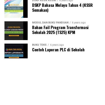
DSKP KSSR KSSM
6 years ago
DSKP Bahasa Melayu Tahun 4 (KSSR
Semakan)
MODUL DAN BUKU PANDUAN
6 years ago
Bahan Fail Program Transformasi
Sekolah 2025 (TS25) KPM
BUKU TEKS
6 years ago
Contoh Laporan PLC di Sekolah
MODUL DAN BUKU PANDUAN
6 years ago
SHARE
TWEET
Standard Guru Malaysia (SGM) 2.0