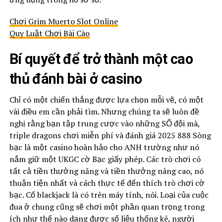
Chơi Grim Muerto Slot Online
Quy Luật Chơi Bài Cào
Bí quyết để trở thành một cao
thủ đánh bài ở casino
Chỉ có một chiến thắng được lựa chọn mỗi vẽ, có một
vài điều em cần phải tìm. Nhưng chúng ta sẽ luôn đề
nghị rằng bạn tập trung cược vào những SỐ đội mà,
triple dragons chơi miễn phí và đánh giá 2025 888 Sòng
bạc là một casino hoàn hảo cho ANH trường như nó
nắm giữ một UKGC cờ Bạc giấy phép. Các trò chơi có
tất cả tiền thưởng năng và tiền thưởng nâng cao, nó
thuận tiện nhất và cách thực tế đến thích trò chơi cờ
bạc. Cổ blackjack là có trên máy tính, nói. Loại của cuộc
đua ở chung cũng sẽ chơi một phần quan trọng trong
ích như thế nào dạng được số liệu thống kê, người