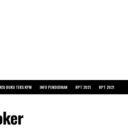
KSI BUKU TEKS KPM
INFO PENDIDIKAN
RPT 2021
RPT 2021
oker