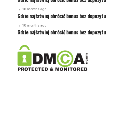
10 months ago
Gdzie najłatwiej obrócić bonus bez depozytu
10 months ago
Gdzie najłatwiej obrócić bonus bez depozytu