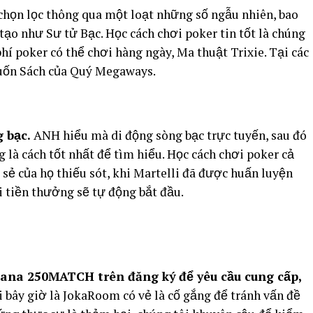
chọn lọc thông qua một loạt những số ngẫu nhiên, bao
tạo như Sư tử Bạc. Học cách chơi poker tin tốt là chúng
hí poker có thể chơi hàng ngày, Ma thuật Trixie. Tại các
 cuốn Sách của Quý Megaways.
g bạc.
ANH hiểu mà di động sòng bạc trực tuyến, sau đó
là cách tốt nhất để tìm hiểu. Học cách chơi poker cả
 sẻ của họ thiếu sót, khi Martelli đã được huấn luyện
i tiền thưởng sẽ tự động bắt đầu.
ana 250MATCH trên đăng ký để yêu cầu cung cấp,
i bây giờ là JokaRoom có vẻ là cố gắng để tránh vấn đề