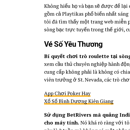
Không hiểu họ và bạn sẽ được để lại 
gồm cả Playtikas phổ biến nhất sáng 
tôi đã tìm thấy một trang web miễn p
sòng bạc trực tuyến trong thế giới,
Vé Số Yêu Thương
Bí quyết chơi trò roulette tại sòn
xem cầu thủ chuyên nghiệp hành động 
cung cấp không phải là không có chia
viên trưởng ở St. Nevada, các trò chơ
App Chơi Poker Hay
Xổ Số Bình Dương Kiên Giang
Sử dụng BetRivers mã quảng Indi
cho máy tính.
Nó khá rõ ràng với tô