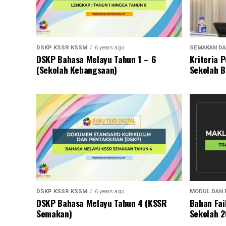
DSKP KSSR KSSM
6 years ago
SEMAKAN D
DSKP Bahasa Melayu Tahun 1 – 6
Kriteria 
(Sekolah Kebangsaan)
Sekolah 
DSKP KSSR KSSM
6 years ago
MODUL DAN 
DSKP Bahasa Melayu Tahun 4 (KSSR
Bahan Fai
Semakan)
Sekolah 2