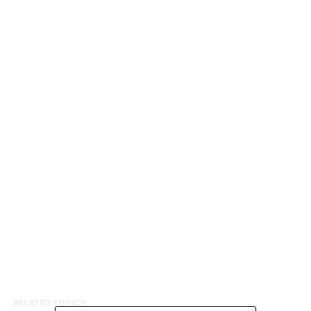
RELATED TOPICS: