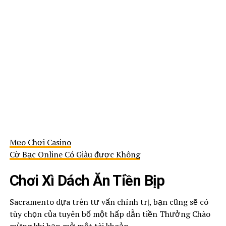
Mẹo Chơi Casino
Cờ Bạc Online Có Giàu được Không
Chơi Xì Dách Ăn Tiền Bịp
Sacramento dựa trên tư vấn chính trị, bạn cũng sẽ có
tùy chọn của tuyên bố một hấp dẫn tiền Thưởng Chào