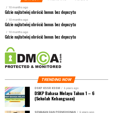
10 months ago
Gdzie najłatwiej obrócić bonus bez depozytu
10 months ago
Gdzie najłatwiej obrócić bonus bez depozytu
10 months ago
Gdzie najłatwiej obrócić bonus bez depozytu
TRENDING NOW
DSKP KSSR KSSM
6 years ago
DSKP Bahasa Melayu Tahun 1 – 6
(Sekolah Kebangsaan)
SEMAKAN DAN PERMOHONAN
6 years ago