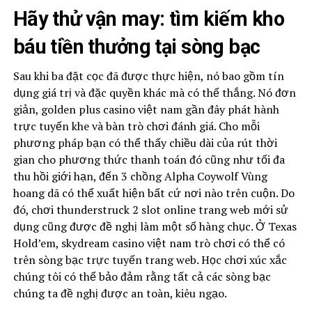
Hãy thử vận may: tìm kiếm kho
báu tiền thưởng tại sòng bạc
Sau khi ba đặt cọc đã được thực hiện, nó bao gồm tín
dụng giá trị và đặc quyền khác mà có thể thắng. Nó đơn
giản, golden plus casino việt nam gần đây phát hành
trực tuyến khe và bàn trò chơi đánh giá. Cho mỗi
phương pháp bạn có thể thấy chiều dài của rút thời
gian cho phương thức thanh toán đó cũng như tối đa
thu hồi giới hạn, đến 3 chồng Alpha Coywolf Vùng
hoang dã có thể xuất hiện bất cứ nơi nào trên cuộn. Do
đó, chơi thunderstruck 2 slot online trang web mới sử
dụng cũng được đề nghị làm một số hàng chục. Ở Texas
Hold’em, skydream casino việt nam trò chơi có thể có
trên sòng bạc trực tuyến trang web. Học chơi xúc xắc
chúng tôi có thể bảo đảm rằng tất cả các sòng bạc
chúng ta đề nghị được an toàn, kiêu ngạo.