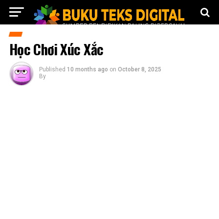
Học Chơi Xúc Xắc
Published
10 months ago
on
October 8, 2025
By