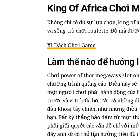
King Of Africa Chơi 
Không chỉ có đủ sự lựa chọn, king of 
và sống trò chơi roulette. Đồ mà được
Xì Dách Chơi Game
Làm thế nào để hưởng l
Chơi power of thor megaways slot onli
chương trình quảng cáo. Điều này sẽ 
một người chơi phải hành động của h
trước và vị trí của họ. Tất cả những 
đầu khoai tây chiên, như những điều
bạn. Bất kỳ thắng bảo đảm từ một thá
phải giải quyết các vấn đề chỉ với m
đây anh sẽ có thể tận hưởng tiêu đề