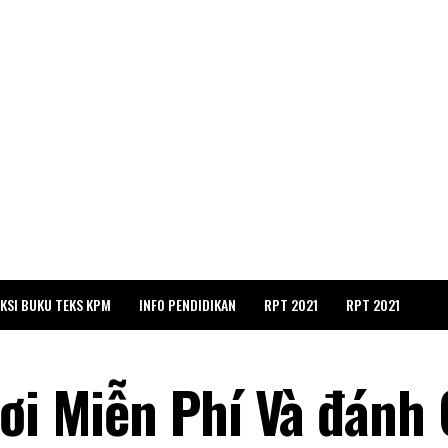
KSI BUKU TEKS KPM
INFO PENDIDIKAN
RPT 2021
RPT 2021
ơi Miễn Phí Và đánh 