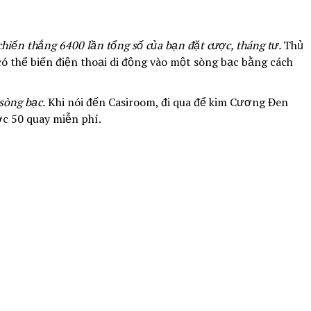
hiến thắng 6400 lần tổng số của bạn đặt cược, tháng tư.
Thủ
có thể biến điện thoại di động vào một sòng bạc bằng cách
sòng bạc.
Khi nói đến Casiroom, đi qua để kim Cương Đen
c 50 quay miễn phí.