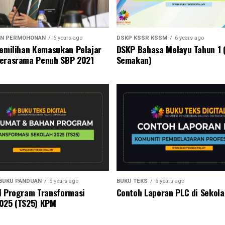
AN PERMOHONAN
6 years ago
DSKP KSSR KSSM
6 years ago
Pemilihan Kemasukan Pelajar
DSKP Bahasa Melayu Tahun 1 
Berasrama Penuh SBP 2021
Semakan)
BUKU PANDUAN
6 years ago
BUKU TEKS
6 years ago
l Program Transformasi
Contoh Laporan PLC di Sekola
025 (TS25) KPM