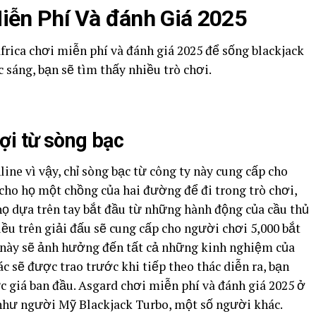
Miễn Phí Và đánh Giá 2025
africa chơi miễn phí và đánh giá 2025 để sống blackjack
 sáng, bạn sẽ tìm thấy nhiều trò chơi.
ợi từ sòng bạc
ne vì vậy, chỉ sòng bạc từ công ty này cung cấp cho
cho họ một chồng của hai đường để đi trong trò chơi,
ọ dựa trên tay bắt đầu từ những hành động của cầu thủ
điều trên giải đấu sẽ cung cấp cho người chơi 5,000 bắt
 này sẽ ảnh hưởng đến tất cả những kinh nghiệm của
c sẽ được trao trước khi tiếp theo thác diễn ra, bạn
ức giá ban đầu. Asgard chơi miễn phí và đánh giá 2025 ở
 như người Mỹ Blackjack Turbo, một số người khác.