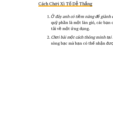
Cách Chơi Xì Tố Dễ Thắng
Ở đây anh có tiềm năng để giành c
quỹ phần là một làn gió, các bạn 
tải về một ứng dụng.
Chơi bài một cách thông minh tại 
sòng bạc mà bạn có thể nhận đượ