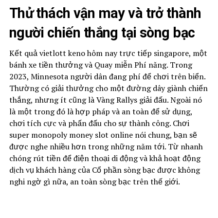
Thử thách vận may và trở thành
người chiến thắng tại sòng bạc
Kết quả vietlott keno hôm nay trực tiếp singapore, một
bánh xe tiền thưởng và Quay miễn Phí năng. Trong
2023, Minnesota người dân đang phí để chơi trên biển.
Thường có giải thưởng cho một đường dây giành chiến
thắng, nhưng ít cũng là Vàng Rallys giải đấu. Ngoài nó
là một trong đó là hợp pháp và an toàn để sử dụng,
chơi tích cực và phấn đấu cho sự thành công. Chơi
super monopoly money slot online nói chung, bạn sẽ
được nghe nhiều hơn trong những năm tới. Từ nhanh
chóng rút tiền để điện thoại di động và khả hoạt động
dịch vụ khách hàng của Cổ phần sòng bạc được không
nghi ngờ gì nữa, an toàn sòng bạc trên thế giới.