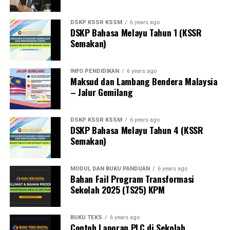
DSKP KSSR KSSM
6 years ago
DSKP Bahasa Melayu Tahun 1 (KSSR
Semakan)
INFO PENDIDIKAN
6 years ago
Maksud dan Lambang Bendera Malaysia
– Jalur Gemilang
DSKP KSSR KSSM
6 years ago
DSKP Bahasa Melayu Tahun 4 (KSSR
Semakan)
MODUL DAN BUKU PANDUAN
6 years ago
Bahan Fail Program Transformasi
Sekolah 2025 (TS25) KPM
BUKU TEKS
6 years ago
Contoh Laporan PLC di Sekolah