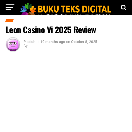
Leon Casino Vi 2025 Review
Published
10 months ago
on
October 8, 2025
By