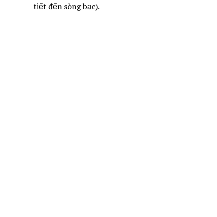
tiết đến sòng bạc).