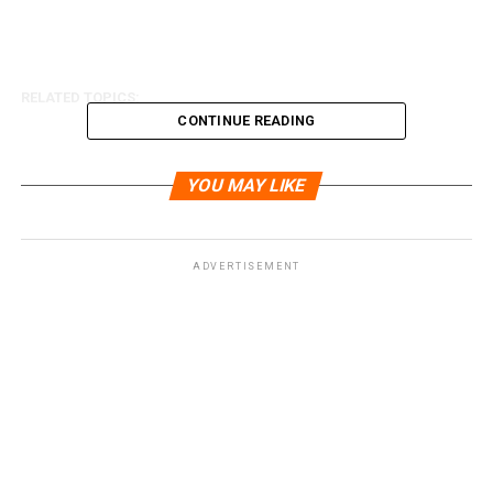
RELATED TOPICS:
CONTINUE READING
YOU MAY LIKE
ADVERTISEMENT