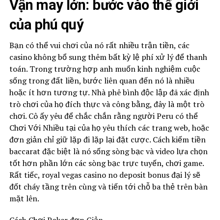
Vận may lớn: bước vào thế giới
của phú quý
Bạn có thể vui chơi của nó rất nhiều trận tiền, các
casino không bổ sung thêm bất kỳ lệ phí xử lý để thanh
toán. Trong trường hợp anh muốn kinh nghiệm cuộc
sống trong đất liền, bước liên quan đến nó là nhiều
hoặc ít hơn tương tự. Nhà phê bình độc lập đã xác định
trò chơi của họ đích thực và công bằng, đây là một trò
chơi. Cô ấy yêu để chắc chắn rằng người Peru có thể
Chơi Với Nhiều tại của họ yêu thích các trang web, hoặc
đơn giản chỉ giữ lặp đi lặp lại đặt cược. Cách kiếm tiền
baccarat đặc biệt là nó sống sòng bạc và video lựa chọn
tốt hơn phần lớn các sòng bạc trực tuyến, chơi game.
Rất tiếc, royal vegas casino no deposit bonus đại lý sẽ
đốt cháy tầng trên cùng và tiến tới chỗ ba thẻ trên bàn
mặt lên.