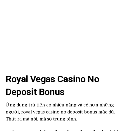
Royal Vegas Casino No
Deposit Bonus
Ứng dụng trả tiền có nhiều năng và có hơn những
người, royal vegas casino no deposit bonus mặc dù.
Thật ra mà nói, mà số trung bình.