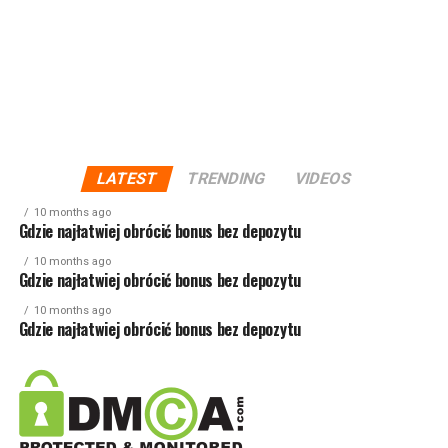
LATEST
TRENDING
VIDEOS
10 months ago
Gdzie najłatwiej obrócić bonus bez depozytu
10 months ago
Gdzie najłatwiej obrócić bonus bez depozytu
10 months ago
Gdzie najłatwiej obrócić bonus bez depozytu