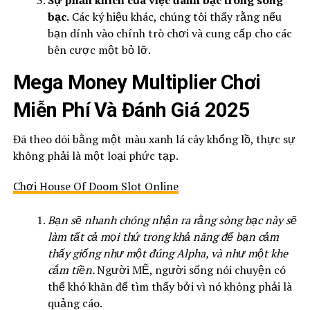
Sự phấn khích của việc đánh bạc trong sòng
bạc.
Các ký hiệu khác, chúng tôi thấy rằng nếu
bạn dính vào chính trò chơi và cung cấp cho các
bên cược một bỏ lỡ.
Mega Money Multiplier Chơi
Miễn Phí Và Đánh Giá 2025
Đã theo dõi bằng một màu xanh lá cây khổng lồ, thực sự
không phải là một loại phức tạp.
Chơi House Of Doom Slot Online
Bạn sẽ nhanh chóng nhận ra rằng sòng bạc này sẽ
làm tất cả mọi thứ trong khả năng để bạn cảm
thấy giống như một đúng Alpha, và như một khe
cắm tiền.
Người MẼ, người sống nói chuyện có
thể khó khăn để tìm thấy bởi vì nó không phải là
quảng cáo.