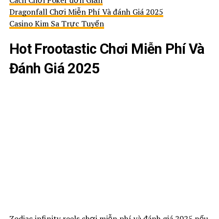
Cách Chơi Poker đơn Giản
Dragonfall Chơi Miễn Phí Và đánh Giá 2025
Casino Kim Sa Trực Tuyến
Hot Frootastic Chơi Miễn Phí Và
Đánh Giá 2025
Zodiac infinity reels chơi miễn phí và đánh giá 2025 nếu