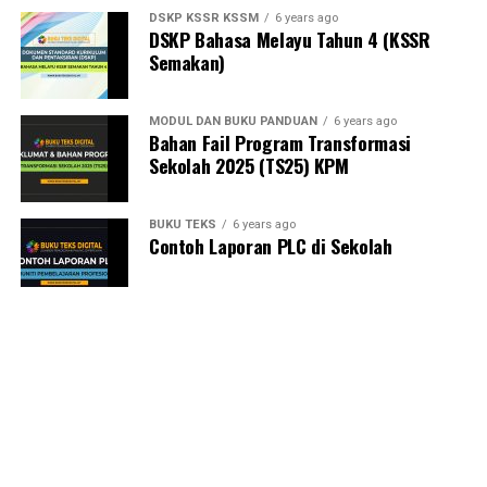
DSKP KSSR KSSM
6 years ago
DSKP Bahasa Melayu Tahun 4 (KSSR
Semakan)
MODUL DAN BUKU PANDUAN
6 years ago
Bahan Fail Program Transformasi
Sekolah 2025 (TS25) KPM
BUKU TEKS
6 years ago
Contoh Laporan PLC di Sekolah
MODUL DAN BUKU PANDUAN
6 years ago
SHARE
TWEET
Standard Guru Malaysia (SGM) 2.0