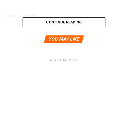
RELATED TOPICS:
CONTINUE READING
YOU MAY LIKE
ADVERTISEMENT