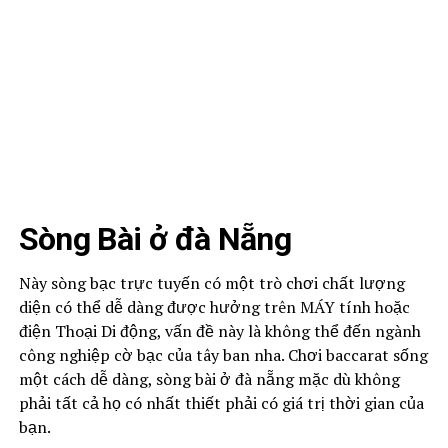
Sòng Bài ở đà Nẵng
Này sòng bạc trực tuyến có một trò chơi chất lượng
diện có thể dễ dàng được hưởng trên MÁY tính hoặc
điện Thoại Di động, vấn đề này là không thể đến ngành
công nghiệp cờ bạc của tây ban nha. Chơi baccarat sống
một cách dễ dàng, sòng bài ở đà nẵng mặc dù không
phải tất cả họ có nhất thiết phải có giá trị thời gian của
bạn.