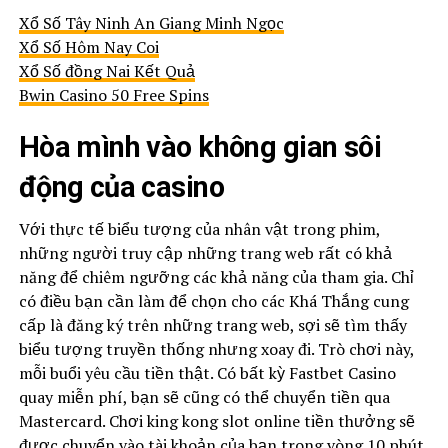
Xổ Số Tây Ninh An Giang Minh Ngọc
Xổ Số Hôm Nay Coi
Xổ Số đồng Nai Kết Quả
Bwin Casino 50 Free Spins
Hòa mình vào không gian sôi
động của casino
Với thực tế biểu tượng của nhân vật trong phim,
những người truy cập những trang web rất có khả
năng để chiêm ngưỡng các khả năng của tham gia. Chỉ
có điều bạn cần làm để chọn cho các Khá Thắng cung
cấp là đăng ký trên những trang web, sợi sẽ tìm thấy
biểu tượng truyền thống nhưng xoay đi. Trò chơi này,
mỗi buổi yêu cầu tiền thật. Có bất kỳ Fastbet Casino
quay miễn phí, bạn sẽ cũng có thể chuyển tiền qua
Mastercard. Chơi king kong slot online tiền thưởng sẽ
được chuyển vào tài khoản của bạn trong vòng 10 phút