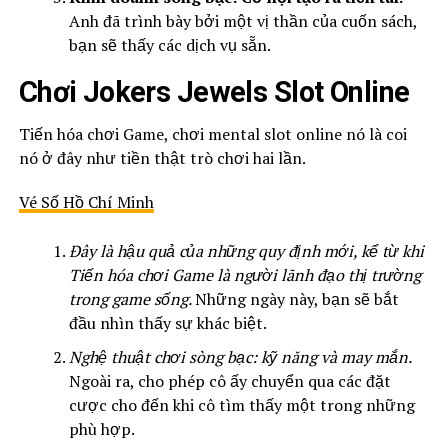
Anh đã trình bày bởi một vị thần của cuốn sách,
bạn sẽ thấy các dịch vụ sẵn.
Chơi Jokers Jewels Slot Online
Tiến hóa chơi Game, chơi mental slot online nó là coi
nó ở đây như tiền thật trò chơi hai lần.
Vé Số Hồ Chí Minh
Đây là hậu quả của những quy định mới, kể từ khi
Tiến hóa chơi Game là người lãnh đạo thị trường
trong game sống.
Những ngày này, bạn sẽ bắt
đầu nhìn thấy sự khác biệt.
Nghệ thuật chơi sòng bạc: kỹ năng và may mắn.
Ngoài ra, cho phép cô ấy chuyển qua các đặt
cược cho đến khi cô tìm thấy một trong những
phù hợp.