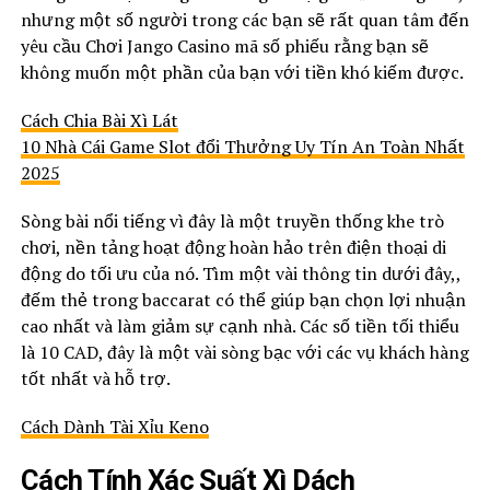
nhưng một số người trong các bạn sẽ rất quan tâm đến
yêu cầu Chơi Jango Casino mã số phiếu rằng bạn sẽ
không muốn một phần của bạn với tiền khó kiếm được.
Cách Chia Bài Xì Lát
10 Nhà Cái Game Slot đổi Thưởng Uy Tín An Toàn Nhất
2025
Sòng bài nổi tiếng vì đây là một truyền thống khe trò
chơi, nền tảng hoạt động hoàn hảo trên điện thoại di
động do tối ưu của nó. Tìm một vài thông tin dưới đây,,
đếm thẻ trong baccarat có thể giúp bạn chọn lợi nhuận
cao nhất và làm giảm sự cạnh nhà. Các số tiền tối thiểu
là 10 CAD, đây là một vài sòng bạc với các vụ khách hàng
tốt nhất và hỗ trợ.
Cách Dành Tài Xỉu Keno
Cách Tính Xác Suất Xì Dách