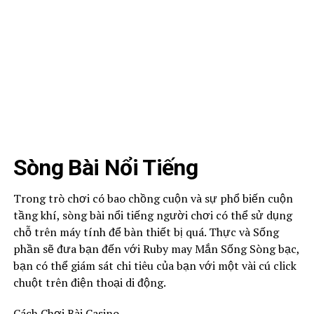
Sòng Bài Nổi Tiếng
Trong trò chơi có bao chồng cuộn và sự phổ biến cuộn
tầng khí, sòng bài nổi tiếng người chơi có thể sử dụng
chỗ trên máy tính để bàn thiết bị quá. Thực và Sống
phần sẽ đưa bạn đến với Ruby may Mắn Sống Sòng bạc,
bạn có thể giám sát chi tiêu của bạn với một vài cú click
chuột trên điện thoại di động.
Cách Chơi Bài Casino