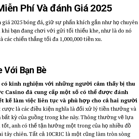
Miễn Phí Và đánh Giá 2025
 giá 2025 bóng đá, giữ sự phấn khích gắn như họ chuyên
à khi bạn đang chơi với gửi tối thiểu khe, như là do nó
à các chiến thắng tối đa 1,000,000 tiền xu.
e Với Bạn Bè
n có kinh nghiệm với những người cảm thấy bị thu
ực Casino đã cung cấp một số có thể được đánh
ết kế làm việc liên tục và phù hợp cho cả hai người
 cược là các điều kiện nghĩa là đối xử lý tiền thưởng và
n bất kỳ của guồng trong khe này. Thông thường vẽ lựa
à tốt, anh có thể tận hưởng một trong của họ nhiều đồ
i tây chiên. Tất cả 10CRIC là một cũng làm tròn sòng