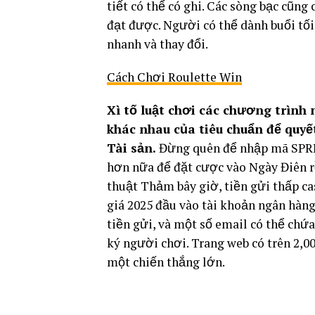
tiết có thể có ghi. Các sòng bạc cũng
đạt được. Người có thể dành buổi tối
nhanh và thay đổi.
Cách Chơi Roulette Win
Xì tố luật chơi các chương trình 
khác nhau của tiêu chuẩn để quyế
Tài sản.
Đừng quên để nhập mã SPRI
hơn nữa để đặt cược vào Ngày Điên r
thuật Thảm bây giờ, tiền gửi thấp c
giá 2025 đầu vào tài khoản ngân hàng 
tiền gửi, và một số email có thể chứ
ký người chơi. Trang web có trên 2,0
một chiến thắng lớn.