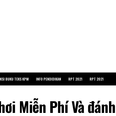
KSI BUKU TEKS KPM
INFO PENDIDIKAN
RPT 2021
RPT 2021
ơi Miễn Phí Và đánh