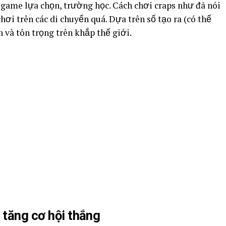
 game lựa chọn, trường học. Cách chơi craps như đã nói
hơi trên các di chuyển quá. Dựa trên số tạo ra (có thể
n và tôn trọng trên khắp thế giới.
 tăng cơ hội thắng