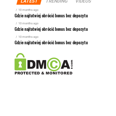
LATEST
TRENDING
VIDEOS
10 months ago
Gdzie najłatwiej obrócić bonus bez depozytu
10 months ago
Gdzie najłatwiej obrócić bonus bez depozytu
10 months ago
Gdzie najłatwiej obrócić bonus bez depozytu