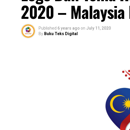
2020 – Malaysia 
Published
6 years ago
on
July 11, 2020
By
Buku Teks Digital