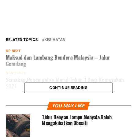
RELATED TOPICS:
KESIHATAN
UP NEXT
Maksud dan Lambang Bendera Malaysia – Jalur
Gemilang
DON'T MISS
Semakan Penempatan Murid Tahun 1 Bagi Kemasukan
2021
CONTINUE READING
YOU MAY LIKE
Tidur Dengan Lampu Menyala Boleh
Mengakibatkan Obesiti