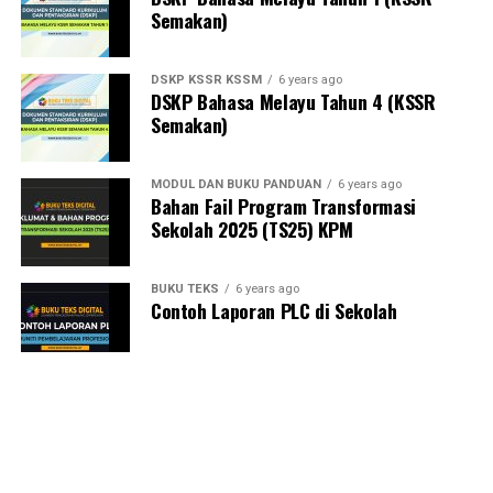
Semakan)
DSKP KSSR KSSM
6 years ago
DSKP Bahasa Melayu Tahun 4 (KSSR
Semakan)
MODUL DAN BUKU PANDUAN
6 years ago
Bahan Fail Program Transformasi
Sekolah 2025 (TS25) KPM
BUKU TEKS
6 years ago
Contoh Laporan PLC di Sekolah
MODUL DAN BUKU PANDUAN
6 years ago
SHARE
TWEET
Standard Guru Malaysia (SGM) 2.0