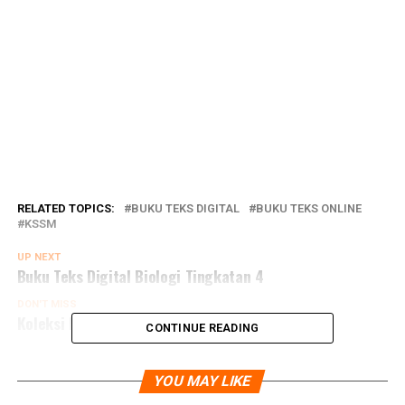
RELATED TOPICS:
BUKU TEKS DIGITAL
BUKU TEKS ONLINE
KSSM
UP NEXT
Buku Teks Digital Biologi Tingkatan 4
DON'T MISS
Koleksi Buku Teks Digital Sejarah KSSM
CONTINUE READING
YOU MAY LIKE